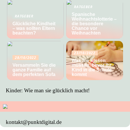
RATGEBER
Spanische
RATGEBER
Weihnachtslotterie –
Glückliche Kindheit
die besondere
– was sollten Eltern
Chance vor
beachten?
Weihnachten
23/10/2022
28/10/2022
Was Sie wissen
Versammeln Sie die
müssen, bevor Ihr
ganze Familie auf
Kind in die Schule
dem perfekten Sofa
kommt
Kinder: Wie man sie glücklich macht!
kontakt@punktdigital.de