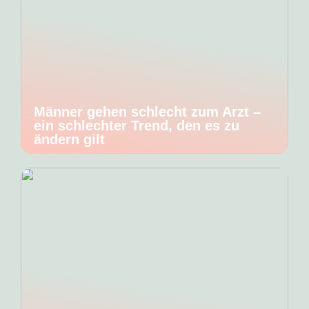
Männer gehen schlecht zum Arzt –
ein schlechter Trend, den es zu
ändern gilt