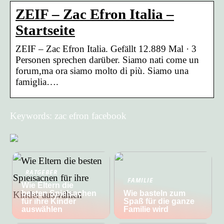
ZEIF – Zac Efron Italia –
Startseite
ZEIF – Zac Efron Italia. Gefällt 12.889 Mal · 3
Personen sprechen darüber. Siamo nati come un
forum,ma ora siamo molto di più. Siamo una
famiglia….
Keywords: zac efron facebook
RATGEBER
FAMILIE
Wie Eltern die
besten Spielsachen
Wie basteln zum
für ihre Kinder
Spaß für die ganze
auswählen
Familie wird