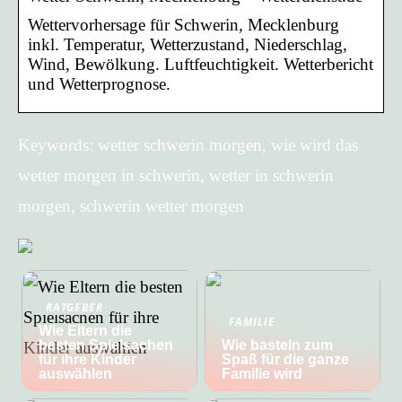
Wettervorhersage für Schwerin, Mecklenburg
inkl. Temperatur, Wetterzustand, Niederschlag,
Wind, Bewölkung. Luftfeuchtigkeit. Wetterbericht
und Wetterprognose.
Keywords: wetter schwerin morgen, wie wird das
wetter morgen in schwerin, wetter in schwerin
morgen, schwerin wetter morgen
RATGEBER
FAMILIE
Wie Eltern die
besten Spielsachen
Wie basteln zum
für ihre Kinder
Spaß für die ganze
auswählen
Familie wird