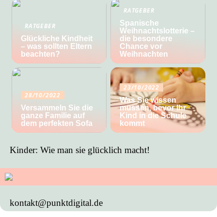
RATGEBER
Spanische
RATGEBER
Weihnachtslotterie –
Glückliche Kindheit
die besondere
– was sollten Eltern
Chance vor
beachten?
Weihnachten
23/10/2022
28/10/2022
Was Sie wissen
Versammeln Sie die
müssen, bevor Ihr
ganze Familie auf
Kind in die Schule
dem perfekten Sofa
kommt
Kinder: Wie man sie glücklich macht!
kontakt@punktdigital.de