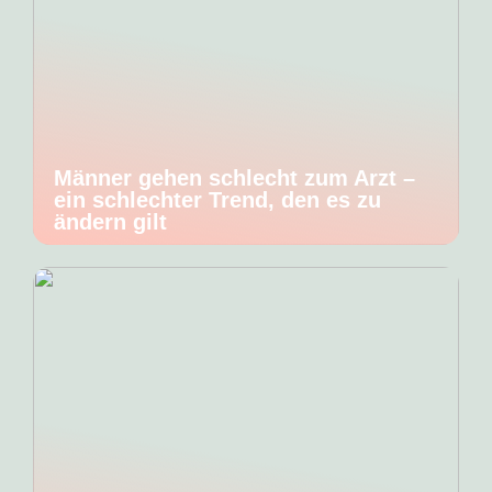
Männer gehen schlecht zum Arzt –
ein schlechter Trend, den es zu
ändern gilt