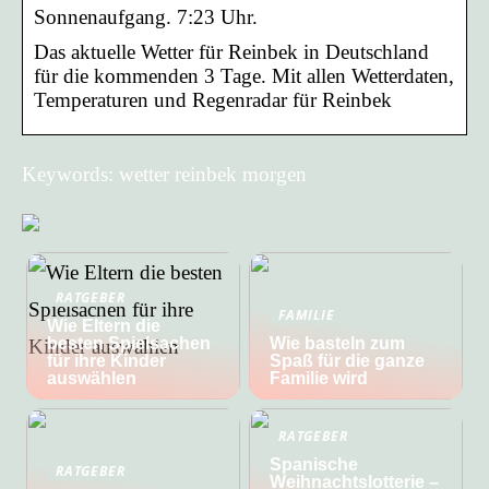
Sonnenaufgang. 7:23 Uhr.
Das aktuelle Wetter für Reinbek in Deutschland
für die kommenden 3 Tage. Mit allen Wetterdaten,
Temperaturen und Regenradar für Reinbek
Keywords: wetter reinbek morgen
RATGEBER
FAMILIE
Wie Eltern die
besten Spielsachen
Wie basteln zum
für ihre Kinder
Spaß für die ganze
auswählen
Familie wird
RATGEBER
Spanische
RATGEBER
Weihnachtslotterie –