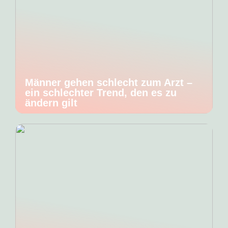
Männer gehen schlecht zum Arzt –
ein schlechter Trend, den es zu
ändern gilt