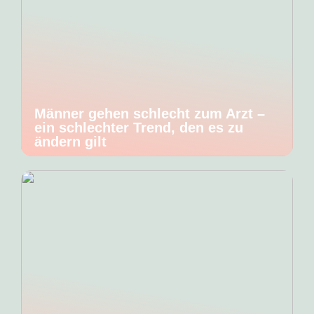
Männer gehen schlecht zum Arzt –
ein schlechter Trend, den es zu
ändern gilt