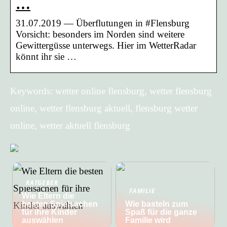
…
31.07.2019 — Überflutungen in #Flensburg
Vorsicht: besonders im Norden sind weitere
Gewittergüsse unterwegs. Hier im WetterRadar
könnt ihr sie …
Keywords: wetter online flensburg, wetter flensburg
online, wetter flensburg aktuell, flensburg wetter
online, wetter aktuell flensburg
RATGEBER
FAMILIE
Wie Eltern die
besten Spielsachen
Wie basteln zum
für ihre Kinder
Spaß für die ganze
auswählen
Familie wird