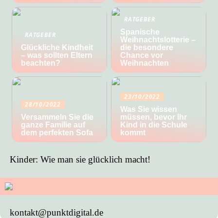
RATGEBER
Spanische
RATGEBER
Weihnachtslotterie –
Glückliche Kindheit
die besondere
– was sollten Eltern
Chance vor
beachten?
Weihnachten
23/10/2022
28/10/2022
Was Sie wissen
Versammeln Sie die
müssen, bevor Ihr
ganze Familie auf
Kind in die Schule
dem perfekten Sofa
kommt
Kinder: Wie man sie glücklich macht!
kontakt@punktdigital.de