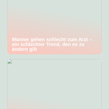
Männer gehen schlecht zum Arzt –
ein schlechter Trend, den es zu
ändern gilt