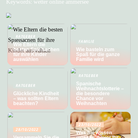
Keywords: wetter online ammersee
RATGEBER
FAMILIE
Wie Eltern die
besten Spielsachen
Wie basteln zum
für ihre Kinder
Spaß für die ganze
auswählen
Familie wird
RATGEBER
Spanische
RATGEBER
Weihnachtslotterie –
Glückliche Kindheit
die besondere
– was sollten Eltern
Chance vor
beachten?
Weihnachten
23/10/2022
28/10/2022
Was Sie wissen
Versammeln Sie die
müssen, bevor Ihr