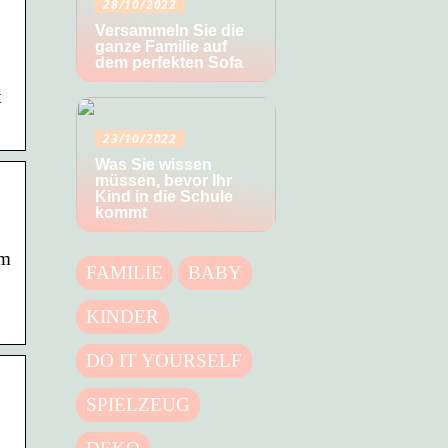
28/10/2022
Versammeln Sie die
ganze Familie auf
dem perfekten Sofa
t
23/10/2022
Was Sie wissen
müssen, bevor Ihr
Kind in die Schule
kommt
um
FAMILIE
BABY
KINDER
DO IT YOURSELF
SPIELZEUG