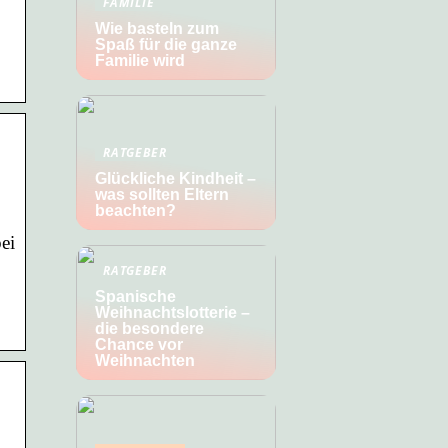
FAMILIE
Wie basteln zum
Spaß für die ganze
Familie wird
RATGEBER
Glückliche Kindheit –
was sollten Eltern
beachten?
ei
RATGEBER
Spanische
Weihnachtslotterie –
die besondere
Chance vor
Weihnachten