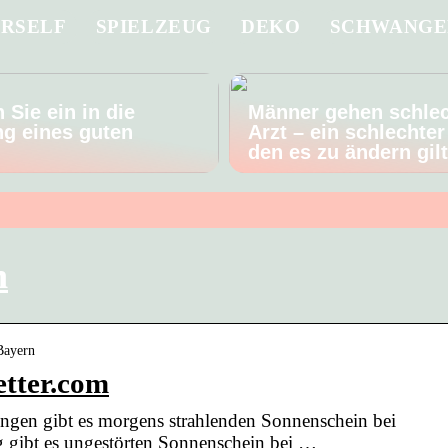
URSELF
SPIELZEUG
DEKO
SCHWANGE
 Sie ein in die
Männer gehen schle
g eines guten
Arzt – ein schlechter
den es zu ändern gil
n
Bayern
etter.com
ingen gibt es morgens strahlenden Sonnenschein bei
 gibt es ungestörten Sonnenschein bei …