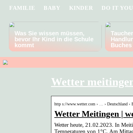
FAMILIE
BABY
KINDER
DO IT YO
Was Sie wissen müssen,
Tauchen
bevor Ihr Kind in die Schule
Handlun
kommt
Buches
Wetter meitinge
http s://www.wetter.com › … › Deutschland › 
Wetter Meitingen | w
Wetter heute, 21.02.2023. In Meit
Temperaturen von 1°C. Am Mittag