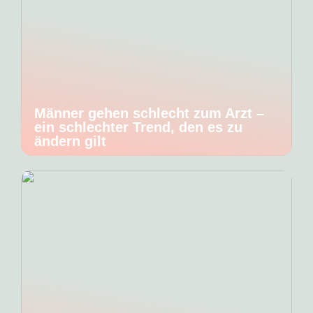
Männer gehen schlecht zum Arzt –
ein schlechter Trend, den es zu
ändern gilt