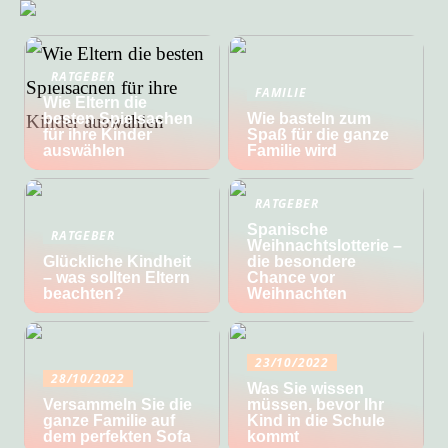
RATGEBER
FAMILIE
Wie Eltern die
besten Spielsachen
Wie basteln zum
für ihre Kinder
Spaß für die ganze
auswählen
Familie wird
RATGEBER
Spanische
RATGEBER
Weihnachtslotterie –
Glückliche Kindheit
die besondere
– was sollten Eltern
Chance vor
beachten?
Weihnachten
23/10/2022
28/10/2022
Was Sie wissen
Versammeln Sie die
müssen, bevor Ihr
ganze Familie auf
Kind in die Schule
dem perfekten Sofa
kommt