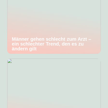
Männer gehen schlecht zum Arzt –
ein schlechter Trend, den es zu
ändern gilt