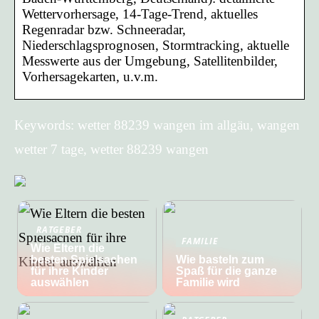
Wettervorhersage, 14-Tage-Trend, aktuelles
Regenradar bzw. Schneeradar,
Niederschlagsprognosen, Stormtracking, aktuelle
Messwerte aus der Umgebung, Satellitenbilder,
Vorhersagekarten, u.v.m.
Keywords: wetter 88239 wangen im allgäu, wangen
wetter 7 tage, wetter 88239 wangen
RATGEBER
FAMILIE
Wie Eltern die
besten Spielsachen
Wie basteln zum
für ihre Kinder
Spaß für die ganze
auswählen
Familie wird