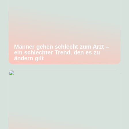
Männer gehen schlecht zum Arzt –
ein schlechter Trend, den es zu
ändern gilt