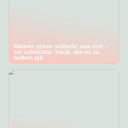
Männer gehen schlecht zum Arzt –
ein schlechter Trend, den es zu
ändern gilt