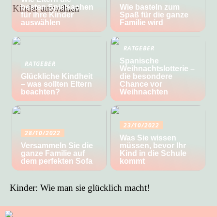
besten Spielsachen
Wie basteln zum
für ihre Kinder
Spaß für die ganze
auswählen
Familie wird
RATGEBER
Spanische
RATGEBER
Weihnachtslotterie –
Glückliche Kindheit
die besondere
– was sollten Eltern
Chance vor
beachten?
Weihnachten
23/10/2022
28/10/2022
Was Sie wissen
Versammeln Sie die
müssen, bevor Ihr
ganze Familie auf
Kind in die Schule
dem perfekten Sofa
kommt
Kinder: Wie man sie glücklich macht!