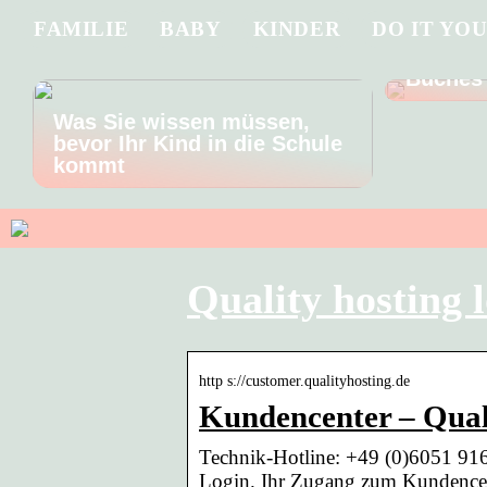
FAMILIE
BABY
KINDER
DO IT YO
Tauchen
Handlun
Buches
Was Sie wissen müssen,
bevor Ihr Kind in die Schule
kommt
Quality hosting 
http s://customer.qualityhosting.de
Kundencenter – Qua
Technik-Hotline: +49 (0)6051 916
Login. Ihr Zugang zum Kundencen