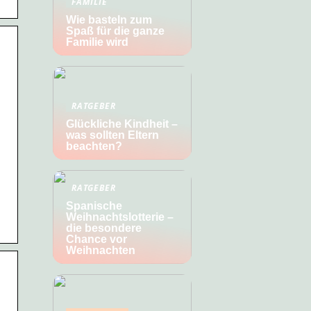
FAMILIE
Wie basteln zum
Spaß für die ganze
Familie wird
RATGEBER
Glückliche Kindheit –
was sollten Eltern
beachten?
RATGEBER
Spanische
Weihnachtslotterie –
die besondere
Chance vor
Weihnachten