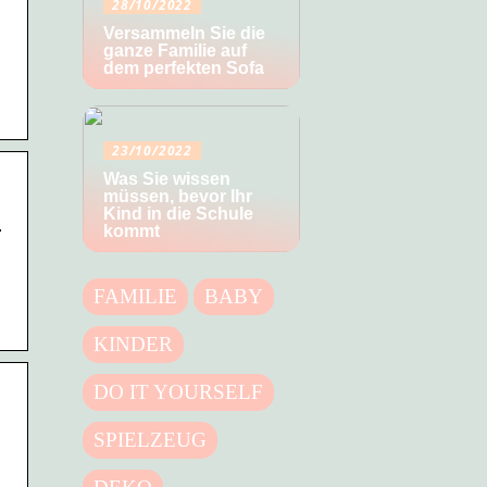
28/10/2022
Versammeln Sie die
ganze Familie auf
dem perfekten Sofa
23/10/2022
Was Sie wissen
müssen, bevor Ihr
…
Kind in die Schule
kommt
FAMILIE
BABY
KINDER
DO IT YOURSELF
SPIELZEUG