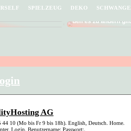
URSELF
SPIELZEUG
DEKO
SCHWANGE
 Sie ein in die
Männer gehen schle
g eines guten
Arzt – ein schlechter
den es zu ändern gil
login
lityHosting AG
 44 10 (Mo bis Fr 9 bis 18h). English, Deutsch. Home.
ter. Login. Benutzername: Passwort:.