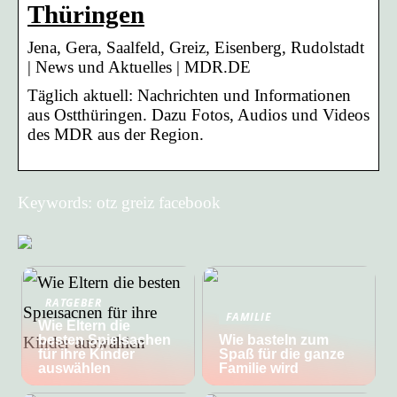
Thüringen
Jena, Gera, Saalfeld, Greiz, Eisenberg, Rudolstadt
| News und Aktuelles | MDR.DE
Täglich aktuell: Nachrichten und Informationen
aus Ostthüringen. Dazu Fotos, Audios und Videos
des MDR aus der Region.
Keywords: otz greiz facebook
RATGEBER
FAMILIE
Wie Eltern die
besten Spielsachen
Wie basteln zum
für ihre Kinder
Spaß für die ganze
auswählen
Familie wird