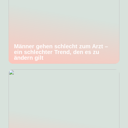
Männer gehen schlecht zum Arzt –
ein schlechter Trend, den es zu
ändern gilt