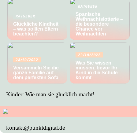
RATGEBER
Spanische
RATGEBER
Weihnachtslotterie –
Glückliche Kindheit
die besondere
– was sollten Eltern
Chance vor
beachten?
Weihnachten
23/10/2022
28/10/2022
Was Sie wissen
Versammeln Sie die
müssen, bevor Ihr
ganze Familie auf
Kind in die Schule
dem perfekten Sofa
kommt
Kinder: Wie man sie glücklich macht!
kontakt@punktdigital.de