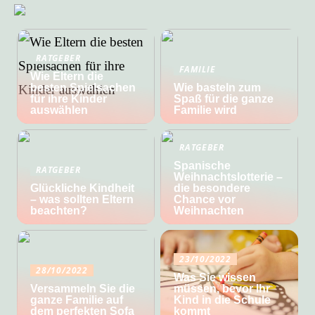
RATGEBER
FAMILIE
Wie Eltern die
besten Spielsachen
Wie basteln zum
für ihre Kinder
Spaß für die ganze
auswählen
Familie wird
RATGEBER
Spanische
RATGEBER
Weihnachtslotterie –
Glückliche Kindheit
die besondere
– was sollten Eltern
Chance vor
beachten?
Weihnachten
23/10/2022
28/10/2022
Was Sie wissen
Versammeln Sie die
müssen, bevor Ihr
ganze Familie auf
Kind in die Schule
dem perfekten Sofa
kommt