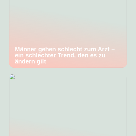
Männer gehen schlecht zum Arzt –
ein schlechter Trend, den es zu
ändern gilt