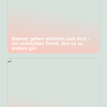
Männer gehen schlecht zum Arzt –
ein schlechter Trend, den es zu
ändern gilt