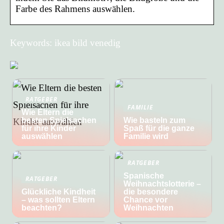
Farbe des Rahmens auswählen.
Keywords: ikea bild venedig
RATGEBER
FAMILIE
Wie Eltern die
besten Spielsachen
Wie basteln zum
für ihre Kinder
Spaß für die ganze
auswählen
Familie wird
RATGEBER
Spanische
RATGEBER
Weihnachtslotterie –
Glückliche Kindheit
die besondere
– was sollten Eltern
Chance vor
beachten?
Weihnachten