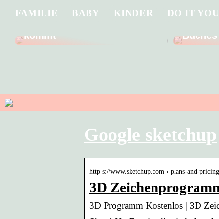
FAMILIE
BABY
KINDER
DO IT YO
Was Sie wissen müssen,
Tauchen
bevor Ihr Kind in die Schule
Handlun
kommt
Buches
Google sketchup
http s://www.sketchup.com › plans-and-pricin
3D Zeichenprogramm 
3D Programm Kostenlos | 3D Zei