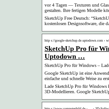
vor 4 Tagen — Texturen und Glasel
gestalten. Ihre fertigen Modelle 
SketchUp Free Deutsch: “SketchUp
kostenlosen Designsoftware, die 
http s://google-sketchup.de.uptodown.com › 
SketchUp Pro für Wi
Uptodown …
SketchUp Pro für Windows – Lade
Google SketchUp ist eine Anwendu
einfache und schnelle Weise zu erst
Lade SketchUp Pro für Windows ko
3D-Modellieren. Google SketchUp
http s://www.computerbild.de › … › 3D-Softw