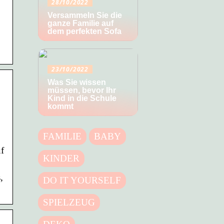
28/10/2022
Versammeln Sie die
ganze Familie auf
dem perfekten Sofa
23/10/2022
Was Sie wissen
müssen, bevor Ihr
Kind in die Schule
kommt
FAMILIE
BABY
f
KINDER
,
DO IT YOURSELF
SPIELZEUG