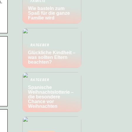
.
FAMILIE
Wie basteln zum
Spaß für die ganze
Familie wird
RATGEBER
Glückliche Kindheit –
was sollten Eltern
beachten?
RATGEBER
Spanische
Weihnachtslotterie –
die besondere
Chance vor
Weihnachten