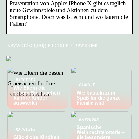
Präsentation von Apples iPhone X gibt es täglich
neue Gewinnspiele und Aktionen zu dem
Smartphone. Doch was ist echt und wo lauern die
Fallen?
Keywords: google iphone 7 gewinnen
RATGEBER
FAMILIE
Wie Eltern die
besten Spielsachen
Wie basteln zum
für ihre Kinder
Spaß für die ganze
auswählen
Familie wird
RATGEBER
Spanische
RATGEBER
Weihnachtslotterie –
Glückliche Kindheit
die besondere