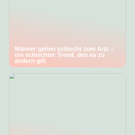
Männer gehen schlecht zum Arzt –
ein schlechter Trend, den es zu
ändern gilt