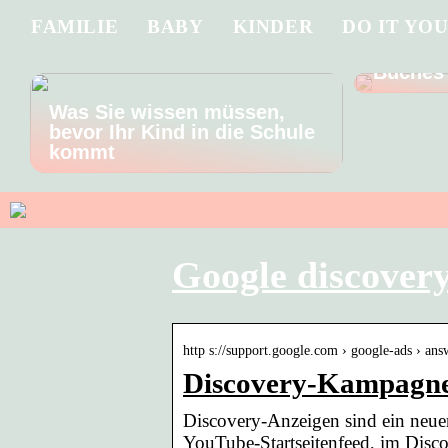
FAMILIE
BABY
KINDER
DO IT YO
Tauchen
Handlun
Buches
Was Sie wissen müssen,
bevor Ihr Kind in die Schule
kommt
Google discover
http s://support.google.com › google-ads › ans
Discovery-Kampagnen
Discovery-Anzeigen sind ein neu
YouTube-Startseitenfeed, im Dis