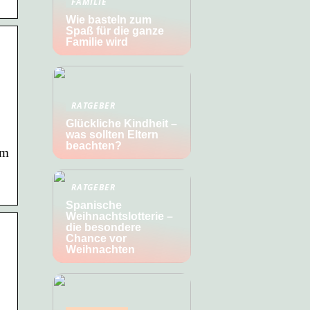
FAMILIE
Wie basteln zum
Spaß für die ganze
Familie wird
RATGEBER
Glückliche Kindheit –
was sollten Eltern
beachten?
im
RATGEBER
Spanische
Weihnachtslotterie –
die besondere
Chance vor
Weihnachten