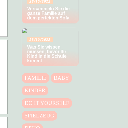
28/10/2022
Versammeln Sie die
ganze Familie auf
dem perfekten Sofa
23/10/2022
Was Sie wissen
müssen, bevor Ihr
Kind in die Schule
kommt
FAMILIE
BABY
KINDER
DO IT YOURSELF
SPIELZEUG