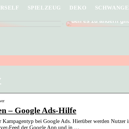
URSELF
SPIELZEUG
DEKO
SCHWANGE
 Sie ein in die
Männer gehen schle
g eines guten
Arzt – ein schlechter
den es zu ändern gil
y
wer
 – Google Ads-Hilfe
er Kampagentyp bei Google Ads. Hierüber werden Nutzer 
cover-Feed der Google App und in …