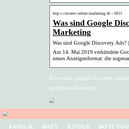
http s://stroeer-online-marketing.de › SEO
Was sind Google Disc
Marketing
Was sind Google Discovery Ads? |
Am 14. Mai 2019 verkündete Googl
neues Anzeigenformat: die sogena
Keywords: google discovery, google
google ads discovery
FAMILIE
BABY
KINDER
DO IT YO