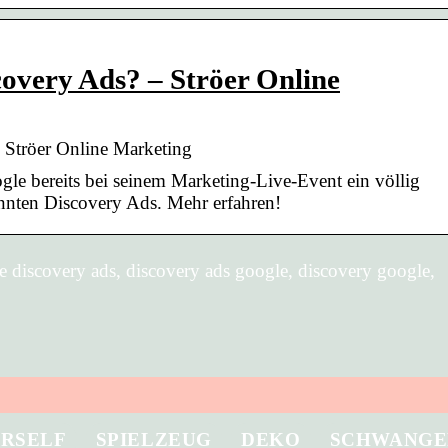
overy Ads? – Ströer Online
 Ströer Online Marketing
e bereits bei seinem Marketing-Live-Event ein völlig
nnten Discovery Ads. Mehr erfahren!
 discovery ads, discovery ads google, discovery google,
URSELF
SPIELZEUG
DEKO
SCHWANGE