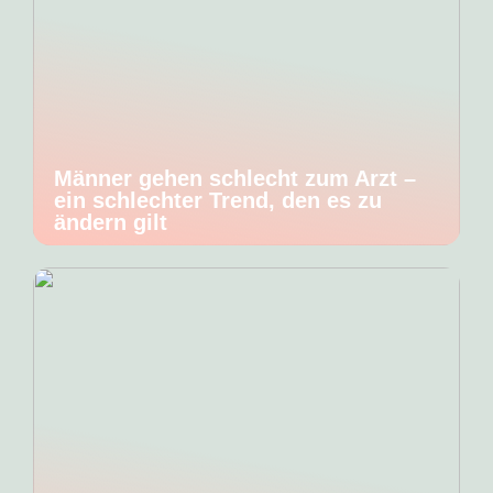
Männer gehen schlecht zum Arzt –
ein schlechter Trend, den es zu
ändern gilt