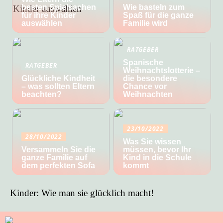
besten Spielsachen
Wie basteln zum
für ihre Kinder
Spaß für die ganze
auswählen
Familie wird
RATGEBER
Spanische
RATGEBER
Weihnachtslotterie –
Glückliche Kindheit
die besondere
– was sollten Eltern
Chance vor
beachten?
Weihnachten
23/10/2022
28/10/2022
Was Sie wissen
Versammeln Sie die
müssen, bevor Ihr
ganze Familie auf
Kind in die Schule
dem perfekten Sofa
kommt
Kinder: Wie man sie glücklich macht!