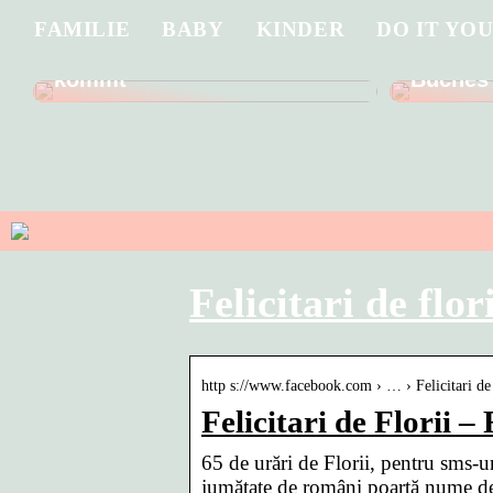
FAMILIE
BABY
KINDER
DO IT YO
Was Sie wissen müssen,
Tauchen
bevor Ihr Kind in die Schule
Handlun
kommt
Buches
Felicitari de flo
http s://www.facebook.com › … › Felicitari de 
Felicitari de Florii 
65 de urări de Florii, pentru sms-ur
jumătate de români poartă nume de