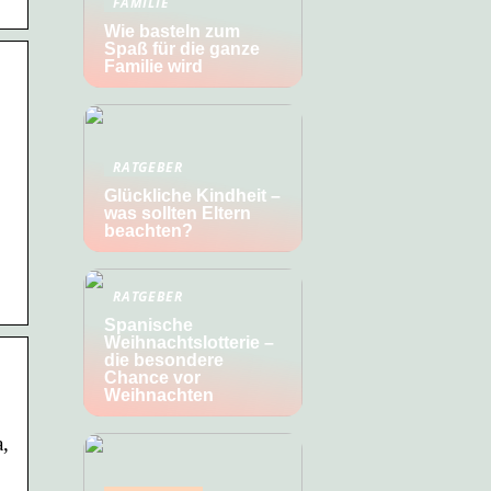
FAMILIE
Wie basteln zum
Spaß für die ganze
Familie wird
RATGEBER
Glückliche Kindheit –
was sollten Eltern
beachten?
RATGEBER
Spanische
Weihnachtslotterie –
die besondere
Chance vor
Weihnachten
a,