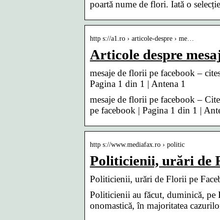
poartă nume de flori. Iată o selecți
http s://a1.ro › articole-despre › me…
Articole despre mesaj
mesaje de florii pe facebook – cites
Pagina 1 din 1 | Antena 1
mesaje de florii pe facebook – Citest
pe facebook | Pagina 1 din 1 | Ant
http s://www.mediafax.ro › politic
Politicienii, urări d
Politicienii, urări de Florii pe Fac
Politicienii au făcut, duminică, pe
onomastică, în majoritatea cazurilor