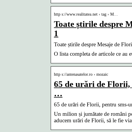
http s://www.realitatea.net › tag › M…
Toate știrile despre 
1
Toate știrile despre Mesaje de Flo
O lista completa de articole ce au 
http s://antenasatelor.ro › mozaic
65 de urări de Florii,
…
65 de urări de Florii, pentru sms-u
Un milion și jumătate de români po
aducem urări de Florii, să le fie v