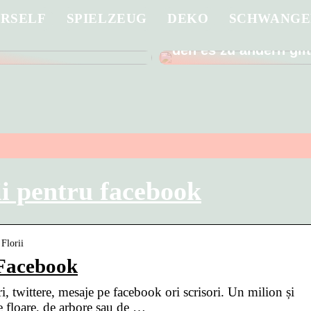
URSELF
SPIELZEUG
DEKO
SCHWANGE
 Sie ein in die
Männer gehen schle
g eines guten
Arzt – ein schlechter
den es zu ändern gil
rii pentru facebook
Florii
– Facebook
i, twittere, mesaje pe facebook ori scrisori. Un milion și
 floare, de arbore sau de …