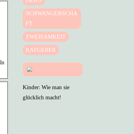
DEKO
SCHWANGERSCHA
FT
ZWEISAMKEIT
RATGEBER
în
Kinder: Wie man sie
glücklich macht!