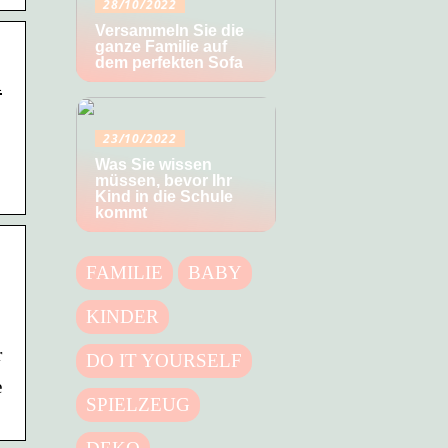
28/10/2022
Versammeln Sie die
ganze Familie auf
dem perfekten Sofa
a
23/10/2022
Was Sie wissen
müssen, bevor Ihr
Kind in die Schule
kommt
FAMILIE
BABY
KINDER
r
DO IT YOURSELF
e
SPIELZEUG