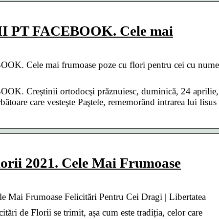
I PT FACEBOOK. Cele mai
 Cele mai frumoase poze cu flori pentru cei cu nume
Creştinii ortodocşi prăznuiesc, duminică, 24 aprilie,
toare care vesteşte Paştele, rememorând intrarea lui Iisus 
lorii 2021. Cele Mai Frumoase
le Mai Frumoase Felicitări Pentru Cei Dragi | Libertatea
itări de Florii se trimit, așa cum este tradiția, celor care