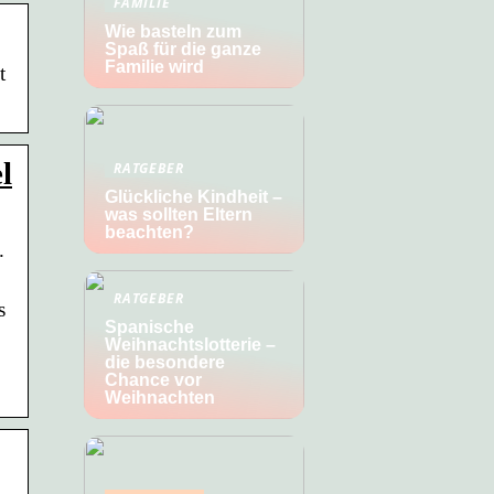
FAMILIE
Wie basteln zum
Spaß für die ganze
Familie wird
t
l
RATGEBER
Glückliche Kindheit –
was sollten Eltern
beachten?
.
RATGEBER
s
Spanische
Weihnachtslotterie –
die besondere
Chance vor
Weihnachten