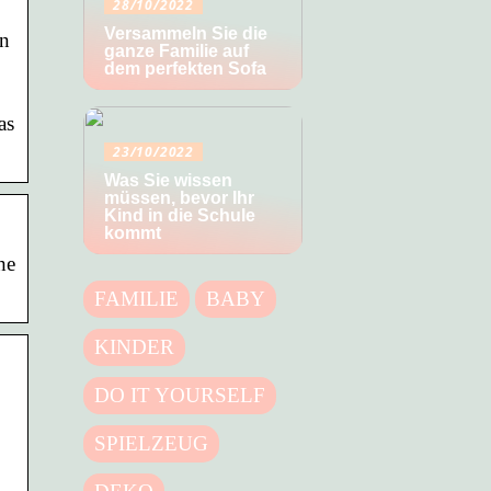
28/10/2022
Versammeln Sie die
en
ganze Familie auf
dem perfekten Sofa
as
23/10/2022
Was Sie wissen
müssen, bevor Ihr
Kind in die Schule
kommt
he
FAMILIE
BABY
KINDER
DO IT YOURSELF
SPIELZEUG