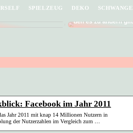
URSELF
SPIELZEUG
DEKO
SCHWANGE
 Sie ein in die
Männer gehen schle
g eines guten
Arzt – ein schlechter
den es zu ändern gil
kblick: Facebook im Jahr 2011
 das Jahr 2011 mit knap 14 Millionen Nutzern in
plung der Nutzerzahlen im Vergleich zum …