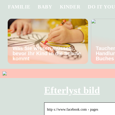
FAMILIE
BABY
KINDER
DO IT YO
Was Sie wissen müssen,
Tauchen
bevor Ihr Kind in die Schule
Handlun
kommt
Buches
Efterlyst bild
http s://www.facebook.com › pages