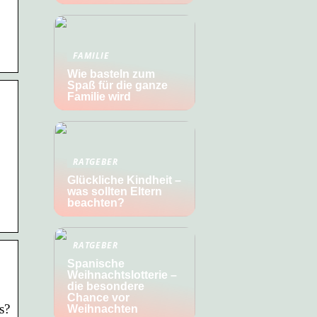
FAMILIE
Wie basteln zum
Spaß für die ganze
Familie wird
RATGEBER
Glückliche Kindheit –
was sollten Eltern
beachten?
RATGEBER
Spanische
Weihnachtslotterie –
die besondere
Chance vor
s?
Weihnachten