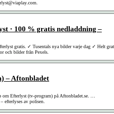
erlyst@viaplay.com.
yst · 100 % gratis nedladdning –
erlyst gratis. ✓ Tusentals nya bilder varje dag ✓ Helt grat
r och bilder från Pexels.
m) – Aftonbladet
ipp om Efterlyst (tv-program) på Aftonbladet.se. …
 efterlyses av polisen.