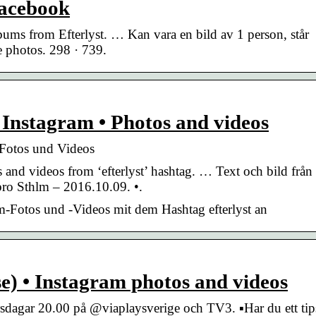
Facebook
lbums from Efterlyst. … Kan vara en bild av 1 person, står
e photos. 298 · 739.
n Instagram • Photos and videos
• Fotos und Videos
and videos from ‘efterlyst’ hashtag. … Text och bild från
bro Sthlm – 2016.10.09. •.
am-Fotos und -Videos mit dem Hashtag efterlyst an
se) • Instagram photos and videos
rsdagar 20.00 på @viaplaysverige och TV3. ▪️Har du ett tip