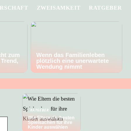
RSCHAFT
ZWEISAMKEIT
RATGEBER
cht zum
Wenn das Familienleben
 Trend,
plötzlich eine unerwartete
t
Wendung nimmt
RATGEBER
Wie Eltern die besten
Spielsachen für ihre
Kinder auswählen