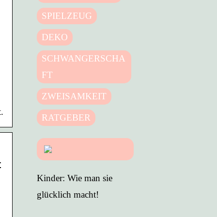
SPIELZEUG
DEKO
SCHWANGERSCHA
FT
ZWEISAMKEIT
.
RATGEBER
–
Kinder: Wie man sie
glücklich macht!