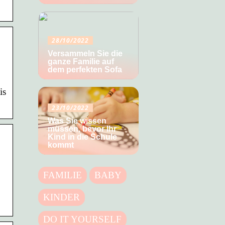
28/10/2022
Versammeln Sie die
ganze Familie auf
dem perfekten Sofa
is
23/10/2022
Was Sie wissen
müssen, bevor Ihr
Kind in die Schule
kommt
FAMILIE
BABY
KINDER
DO IT YOURSELF