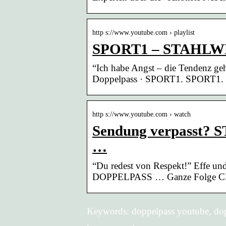
http s://www.youtube.com › playlist
SPORT1 – STAHLWE
“Ich habe Angst – die Tendenz g
Doppelpass · SPORT1. SPORT1. •
http s://www.youtube.com › watch
Sendung verpasst?
…
“Du redest von Respekt!” Effe 
DOPPELPASS … Ganze Folge CHE
Keywords: doppelpass youtube, dop