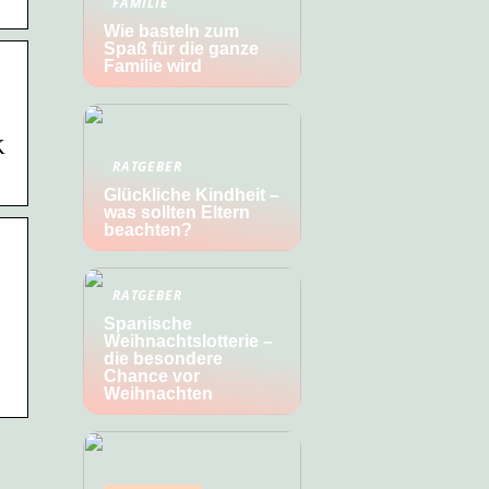
FAMILIE
Wie basteln zum
Spaß für die ganze
Familie wird
K
RATGEBER
Glückliche Kindheit –
was sollten Eltern
beachten?
RATGEBER
Spanische
Weihnachtslotterie –
die besondere
Chance vor
Weihnachten