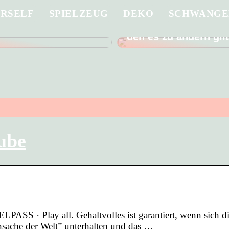
URSELF
SPIELZEUG
DEKO
SCHWANGE
 Sie ein in die
Männer gehen schle
g eines guten
Arzt – ein schlechter
den es zu ändern gil
ube
· Play all. Gehaltvolles ist garantiert, wenn sich d
nsache der Welt” unterhalten und das …