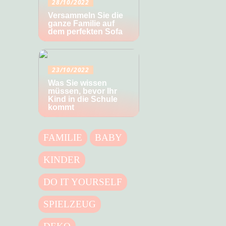
28/10/2022
Versammeln Sie die
ganze Familie auf
dem perfekten Sofa
23/10/2022
Was Sie wissen
müssen, bevor Ihr
Kind in die Schule
kommt
FAMILIE
BABY
KINDER
DO IT YOURSELF
SPIELZEUG