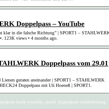
RK Doppelpass – YouTube
eht klar in die falsche Richtung” | SPORT1 – STAHLWER
. 123K views • 4 months ago.
 STAHLWERK Doppelpass vom 29.01
und Lienen geraten aneinander | SPORT1 – STAHLWERK
CK24 Doppelpass mit Uli Hoeneß | SPORT1.
pelpass heute youtube, sport1 doppelpass wiederholung