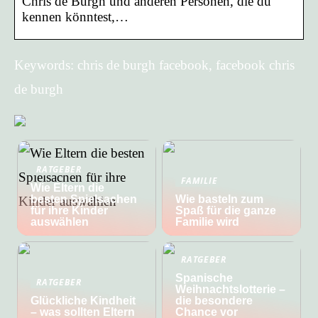
Chris de Burgh und anderen Personen, die du
kennen könntest,…
Keywords: chris de burgh facebook, facebook chris
de burgh
RATGEBER
FAMILIE
Wie Eltern die
besten Spielsachen
Wie basteln zum
für ihre Kinder
Spaß für die ganze
auswählen
Familie wird
RATGEBER
Spanische
RATGEBER
Weihnachtslotterie –
Glückliche Kindheit
die besondere
– was sollten Eltern
Chance vor