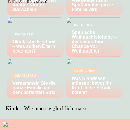
besten Spielsachen
Wie basteln zum
für ihre Kinder
Spaß für die ganze
auswählen
Familie wird
RATGEBER
Spanische
RATGEBER
Weihnachtslotterie –
Glückliche Kindheit
die besondere
– was sollten Eltern
Chance vor
beachten?
Weihnachten
23/10/2022
28/10/2022
Was Sie wissen
Versammeln Sie die
müssen, bevor Ihr
ganze Familie auf
Kind in die Schule
dem perfekten Sofa
kommt
Kinder: Wie man sie glücklich macht!