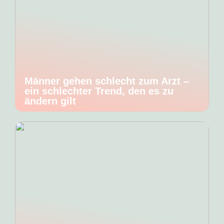
Männer gehen schlecht zum Arzt –
ein schlechter Trend, den es zu
ändern gilt