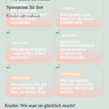
RATGEBER
FAMILIE
Wie Eltern die
besten Spielsachen
Wie basteln zum
für ihre Kinder
Spaß für die ganze
auswählen
Familie wird
RATGEBER
Spanische
RATGEBER
Weihnachtslotterie –
Glückliche Kindheit
die besondere
– was sollten Eltern
Chance vor
beachten?
Weihnachten
23/10/2022
28/10/2022
Was Sie wissen
Versammeln Sie die
müssen, bevor Ihr
ganze Familie auf
Kind in die Schule
dem perfekten Sofa
kommt
Kinder: Wie man sie glücklich macht!