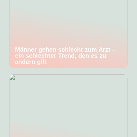
Männer gehen schlecht zum Arzt –
ein schlechter Trend, den es zu
ändern gilt