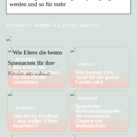
werden und so für mehr
Keywords: android 4.4 google launcher
RATGEBER
FAMILIE
Wie Eltern die
besten Spielsachen
Wie basteln zum
für ihre Kinder
Spaß für die ganze
auswählen
Familie wird
RATGEBER
Spanische
RATGEBER
Weihnachtslotterie –
Glückliche Kindheit
die besondere
– was sollten Eltern
Chance vor
beachten?
Weihnachten