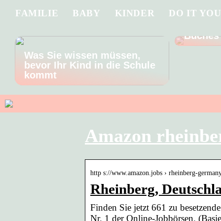
FAMILIE
BABY
KINDER
DO IT YO
Tauchen
Handlun
Buches
Was Sie wissen müssen,
bevor Ihr Kind in die Schule
kommt
Amazon rheinbe
http s://www.amazon.jobs › rheinberg-german
Rheinberg, Deutschl
Finden Sie jetzt 661 zu besetzend
Nr. 1 der Online-Jobbörsen. (Basie