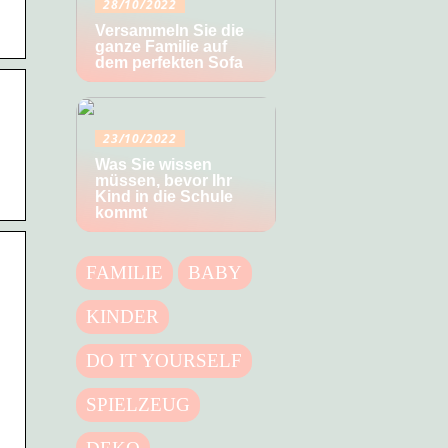
28/10/2022
Versammeln Sie die
ganze Familie auf
dem perfekten Sofa
23/10/2022
Was Sie wissen
müssen, bevor Ihr
Kind in die Schule
kommt
FAMILIE
BABY
KINDER
DO IT YOURSELF
SPIELZEUG