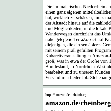
Die im malerischen Niederrhein am
einen ganz eigenen mittelalterlic
hat, wirklich zu schätzen, muss m
der Altstadt hinaus auf die zahlre
und Möglichkeiten, in die lokale 
Wanderwegen durchzieht das Umlan
nahe gelegene TerraZoo ist auf Kra
diejenigen, die ein sensibleres Ge
mit seinem prall gefüllten Prog
Kabarettveranstaltungen.Amazon-L
groß, was in etwa der Größe von 17
Bundesland, in Nordrhein-Westfale
bearbeitet und zu unseren Kunden
Versandmitarbeiter JobsStellenang
http ://amazon.de › rheinberg
amazon.de/rheinberg