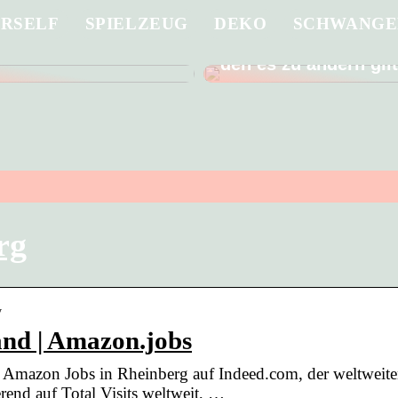
URSELF
SPIELZEUG
DEKO
SCHWANGE
 Sie ein in die
Männer gehen schle
g eines guten
Arzt – ein schlechter
den es zu ändern gil
rg
y
and | Amazon.jobs
e Amazon Jobs in Rheinberg auf Indeed.com, der weltweit
rend auf Total Visits weltweit, …