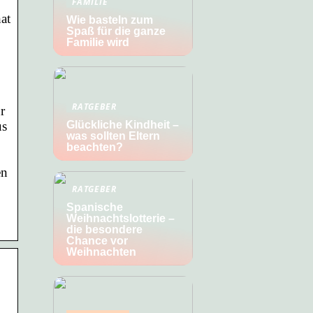
FAMILIE
at
Wie basteln zum
Spaß für die ganze
Familie wird
RATGEBER
r
us
Glückliche Kindheit –
was sollten Eltern
beachten?
en
RATGEBER
Spanische
Weihnachtslotterie –
die besondere
Chance vor
Weihnachten