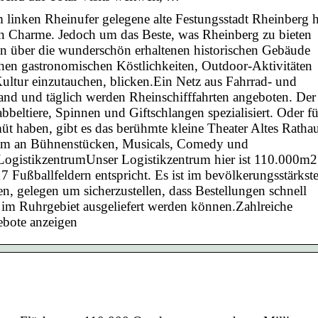
 linken Rheinufer gelegene alte Festungsstadt Rheinberg h
hen Charme. Jedoch um das Beste, was Rheinberg zu bieten
an über die wunderschön erhaltenen historischen Gebäude
ichen gastronomischen Köstlichkeiten, Outdoor-Aktivitäten
Kultur einzutauchen, blicken.Ein Netz aus Fahrrad- und
d und täglich werden Rheinschifffahrten angeboten. Der
bbeltiere, Spinnen und Giftschlangen spezialisiert. Oder fü
müt haben, gibt es das berühmte kleine Theater Altes Ratha
ramm an Bühnenstücken, Musicals, Comedy und
ogistikzentrumUnser Logistikzentrum hier ist 110.000m2
 Fußballfeldern entspricht. Es ist im bevölkerungsstärkst
n, gelegen um sicherzustellen, dass Bestellungen schnell
 im Ruhrgebiet ausgeliefert werden können.Zahlreiche
ebote anzeigen