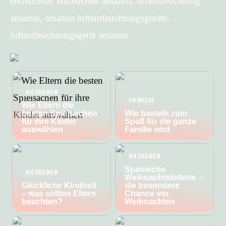
entfeuchter, entfeuchter amazon, luftentfeuchtung
amazon, amazon luftentfeuchtungsgeräte,
luftentfeuchtungsgerät amazon
RATGEBER
FAMILIE
Wie Eltern die
besten Spielsachen
Wie basteln zum
für ihre Kinder
Spaß für die ganze
auswählen
Familie wird
RATGEBER
Spanische
RATGEBER
Weihnachtslotterie –
Glückliche Kindheit
die besondere
– was sollten Eltern
Chance vor
beachten?
Weihnachten