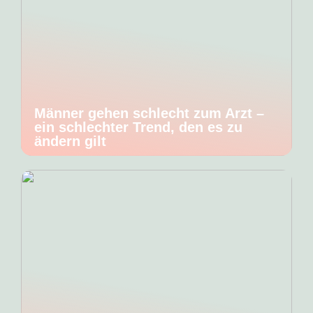
Männer gehen schlecht zum Arzt –
ein schlechter Trend, den es zu
ändern gilt