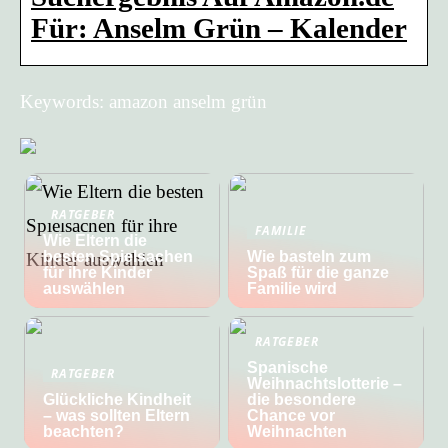
Für: Anselm Grün – Kalender
Keywords: amazon anselm grün
RATGEBER
FAMILIE
Wie Eltern die
besten Spielsachen
Wie basteln zum
für ihre Kinder
Spaß für die ganze
auswählen
Familie wird
RATGEBER
Spanische
RATGEBER
Weihnachtslotterie –
Glückliche Kindheit
die besondere
– was sollten Eltern
Chance vor
beachten?
Weihnachten