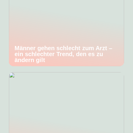
Männer gehen schlecht zum Arzt –
ein schlechter Trend, den es zu
ändern gilt